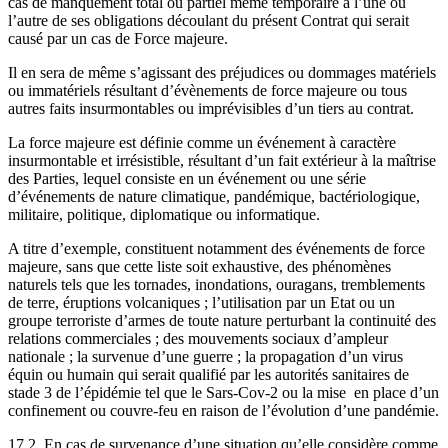
cas de manquement total ou partiel même temporaire à l’une ou
l’autre de ses obligations découlant du présent Contrat qui serait
causé par un cas de Force majeure.
Il en sera de même s’agissant des préjudices ou dommages matériels
ou immatériels résultant d’évènements de force majeure ou tous
autres faits insurmontables ou imprévisibles d’un tiers au contrat.
La force majeure est définie comme un événement à caractère
insurmontable et irrésistible, résultant d’un fait extérieur à la maîtrise
des Parties, lequel consiste en un événement ou une série
d’événements de nature climatique, pandémique, bactériologique,
militaire, politique, diplomatique ou informatique.
A titre d’exemple, constituent notamment des événements de force
majeure, sans que cette liste soit exhaustive, des phénomènes
naturels tels que les tornades, inondations, ouragans, tremblements
de terre, éruptions volcaniques ; l’utilisation par un Etat ou un
groupe terroriste d’armes de toute nature perturbant la continuité des
relations commerciales ; des mouvements sociaux d’ampleur
nationale ; la survenue d’une guerre ; la propagation d’un virus
équin ou humain qui serait qualifié par les autorités sanitaires de
stade 3 de l’épidémie tel que le Sars-Cov-2 ou la mise en place d’un
confinement ou couvre-feu en raison de l’évolution d’une pandémie.
17.2. En cas de survenance d’une situation qu’elle considère comme