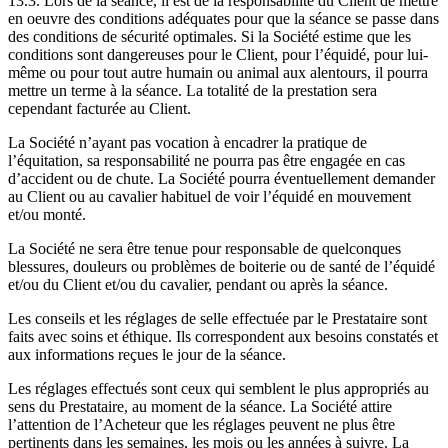
13.3. Lors de la séance, il est de la responsabilité du Client de mettre
en oeuvre des conditions adéquates pour que la séance se passe dans
des conditions de sécurité optimales. Si la Société estime que les
conditions sont dangereuses pour le Client, pour l’équidé, pour lui-
même ou pour tout autre humain ou animal aux alentours, il pourra
mettre un terme à la séance. La totalité de la prestation sera
cependant facturée au Client.
La Société n’ayant pas vocation à encadrer la pratique de
l’équitation, sa responsabilité ne pourra pas être engagée en cas
d’accident ou de chute. La Société pourra éventuellement demander
au Client ou au cavalier habituel de voir l’équidé en mouvement
et/ou monté.
La Société ne sera être tenue pour responsable de quelconques
blessures, douleurs ou problèmes de boiterie ou de santé de l’équidé
et/ou du Client et/ou du cavalier, pendant ou après la séance.
Les conseils et les réglages de selle effectuée par le Prestataire sont
faits avec soins et éthique. Ils correspondent aux besoins constatés et
aux informations reçues le jour de la séance.
Les réglages effectués sont ceux qui semblent le plus appropriés au
sens du Prestataire, au moment de la séance. La Société attire
l’attention de l’Acheteur que les réglages peuvent ne plus être
pertinents dans les semaines, les mois ou les années à suivre. La